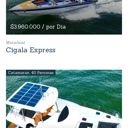
$3.960.000 / por Dia
Motorboat
Cigala Express
Catamaran
,
40 Personas