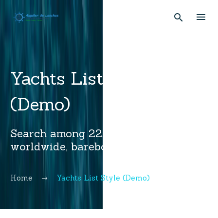
Yachts List Style
(Demo)
Search among 22,375 certified boats
worldwide, bareboat or skippered
Home
Yachts List Style (Demo)