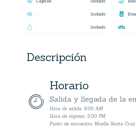
Incluido
Capitan
:
Bañ

Incluido
:
Soni

Incluido
:
:
Descripción
Horario


Salida y llegada de la 
Hora de salida: 9:00 AM
Hora de regreso: 5:00 PM
Punto de encuentro: Muelle Santa Cruz,