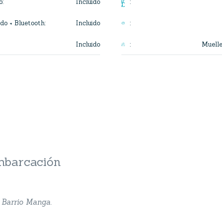
Incluido
o
:
:
Incluido
do + Bluetooth
:
:
Incluido
Muell
:
embarcación
 Barrio Manga.