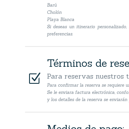
Barú
Cholón
Playa Blanca
Si deseas un itinerario personalizado
preferencias.
Términos de res
Z
Z
Para reservas nuestros 
Para confirmar la reserva se requiere u
Se le enviara factura electrónica, conf
y los detalles de la reserva se enviará
Medios de pago: