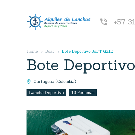
+57 3


Home
Boat
Bote Deportivo 38FT GZIE
Bote Deportiv
Cartagena (Colombia)

Lancha Deportiva
15 Personas