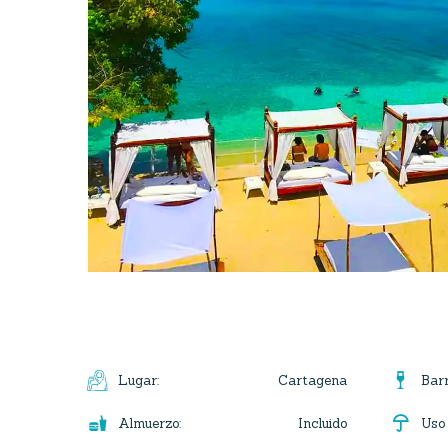

Cartagena
Lugar
:
Bar


Incluido
Almuerzo
:
Uso