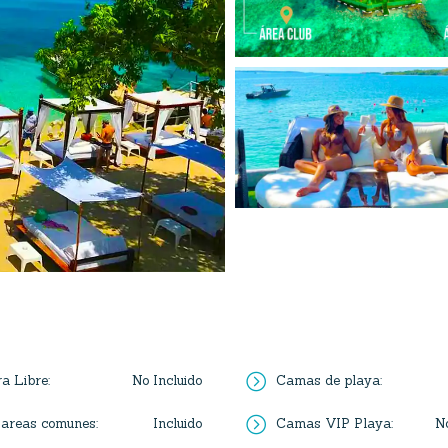
=
No Incluido
ra Libre
:
Camas de playa
:
=
Incluido
No
 areas comunes
:
Camas VIP Playa
: