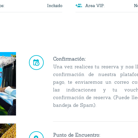

Incluido
No
os
:
Area VIP
:
Confirmación:


Una vez realices tu reserva y nos l
confirmación de nuestra plataf
pago, te enviaremos un correo co
las indicaciones y tu vouc
confirmación de reserva. (Puede lle
bandeja de Spam).
Punto de Encuentro: