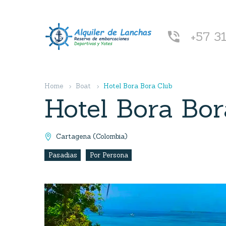
+57 3


Home
Boat
Hotel Bora Bora Club
Hotel Bora Bor
Cartagena (Colombia)

Pasadias
Por Persona