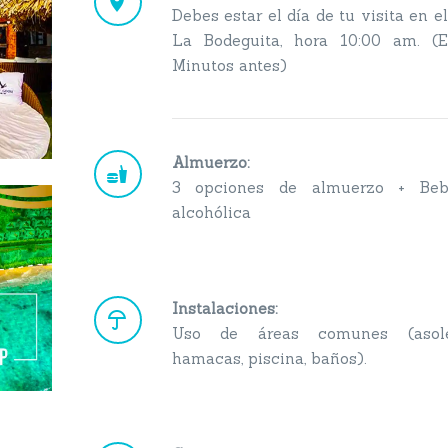


Debes estar el día de tu visita en e
La Bodeguita, hora 10:00 am. (E
Minutos antes)
Almuerzo:


3 opciones de almuerzo + Beb
alcohólica
Instalaciones:


Uso de áreas comunes (asolea
hamacas, piscina, baños).