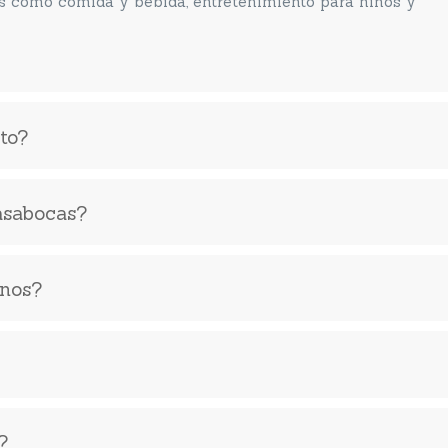
os como comida y bebida, entretenimiento para niños y
to?
pasabocas?
rnos?
?