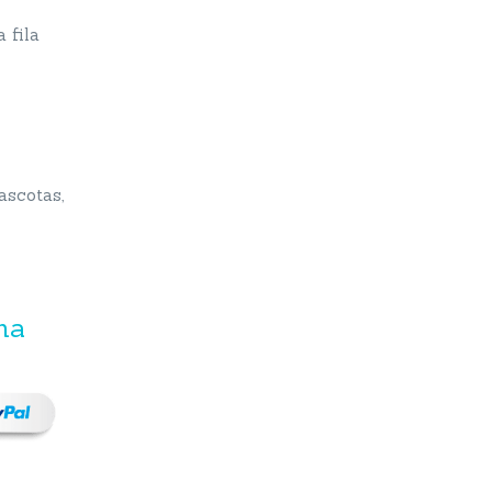
 fila
scotas,
na