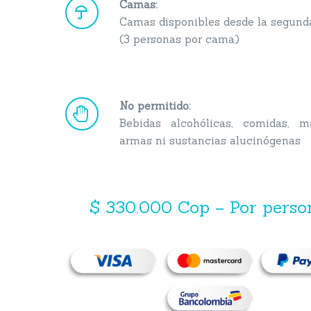
Camas:


Camas disponibles desde la segunda
(3 personas por cama)
No permitido:


Bebidas alcohólicas, comidas, ma
armas ni sustancias alucinógenas
$ 330.000 Cop – Por perso