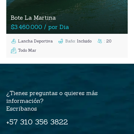
Bote La Martina
$3.460.000 / por Dia
Lancha Deportiva
Baño
:
Incluido
:
20
Todo Mar
¿Tienes preguntas o quieres más
información?
Escribanos
+57 310 356 3822