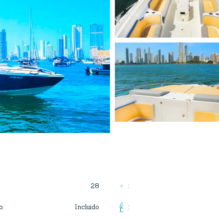
28
:
Incluido
o
:
: