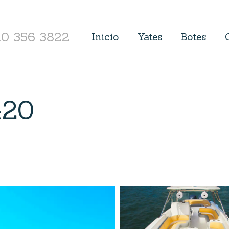
10 356 3822
Inicio
Yates
Botes
420