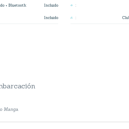
Incluido
do + Bluetooth
:
:
Incluido
Clu
:
embarcación
io Manga.