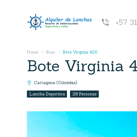
+57 3


Home
Boat
Bote Virginia 420
Bote Virginia 
Cartagena (Colombia)

Lancha Deportiva
28 Personas