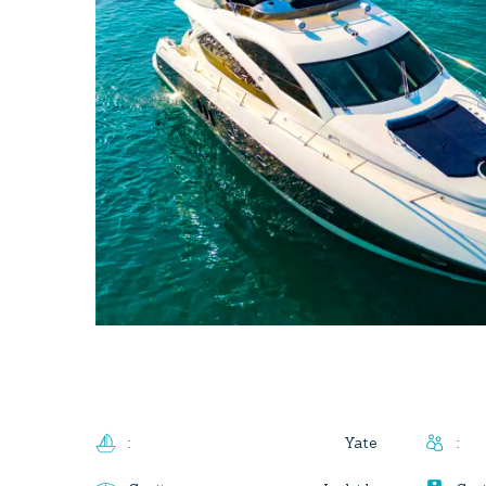
Yate
:
: