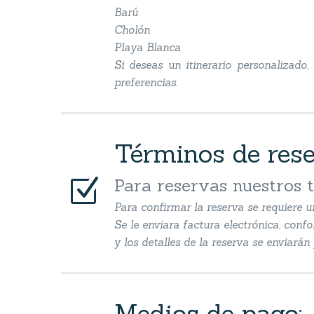
Barú
Cholón
Playa Blanca
Si deseas un itinerario personalizado
preferencias.
Términos de res
Z
Z
Para reservas nuestros 
Para confirmar la reserva se requiere u
Se le enviara factura electrónica, conf
y los detalles de la reserva se enviará
Medios de pago: