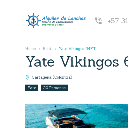
+57 3


Home
Boat
Yate Vikingos 64FT
Yate Vikingos
Cartagena (Colombia)

Yate
20 Personas