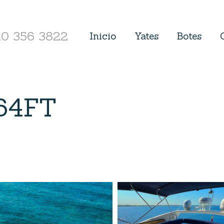
10 356 3822
Inicio
Yates
Botes
 64FT