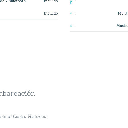
Incluido
do + Bluetooth
:
:
Incluido
MTU 
:
Muell
:
embarcación
nte al Centro Histórico.