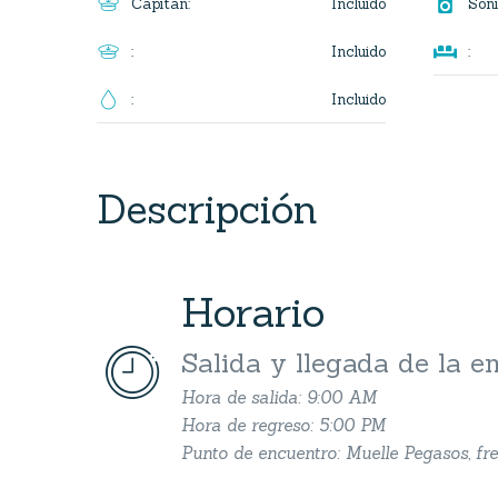

Incluido
Capitan
:
Soni

Incluido
:
:
Incluido
:
Descripción
Horario


Salida y llegada de la 
Hora de salida: 9:00 AM
Hora de regreso: 5:00 PM
Punto de encuentro: Muelle Pegasos, fre