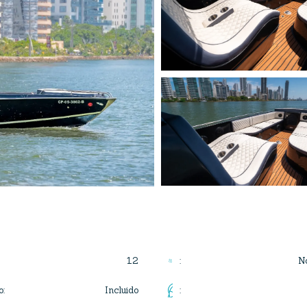
12
No
:
Incluido
o
:
: