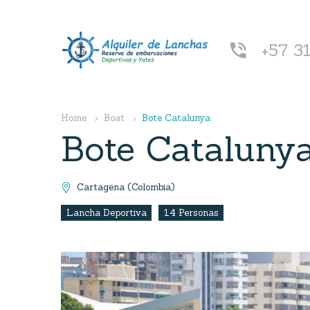
+57 3


Home
Boat
Bote Catalunya
Bote Cataluny
Cartagena (Colombia)

Lancha Deportiva
14 Personas