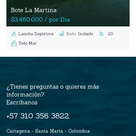
Bote La Martina
$3.460.000 / por Dia
Lancha Deportiva
Baño
:
Incluido
:
20
Todo Mar
¿Tienes preguntas o quieres más
información?
Escribanos
+57 310 356 3822
Cartagena - Santa Marta - Colombia